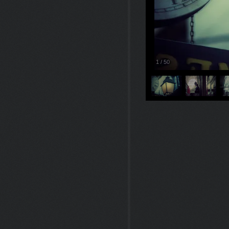
1
/
50