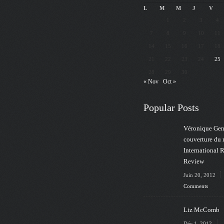
L
M
M
J
V
1
2
3
4
7
8
9
10
11
14
15
16
17
18
21
22
23
24
25
28
29
30
« Nov
Oct »
Popular Posts
Véronique Gens
couverture du
International 
Review
Juin 20, 2012
Comments
Liz McComb
Déc 1, 2012