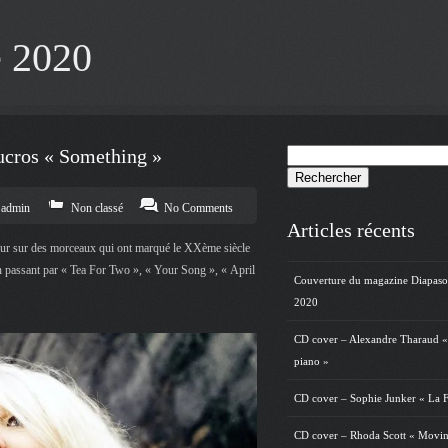
e 2020
cros « Something »
Rechercher :
admin
Non classé
No Comments
Articles récents
r sur des morceaux qui ont marqué le XXème siècle
 passant par « Tea For Two », « Your Song », « April
Couverture du magazine Diapas
2020
CD cover – Alexandre Tharaud «
piano »
CD cover – Sophie Junker « La F
CD cover – Rhoda Scott « Movin