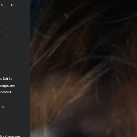
S
D
5
6
12
13
19
20
26
27
 fait la
 magazine
Recover
No
No Comments