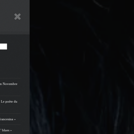
on Novembre
 Le poète du
rancesina »
’ blues »