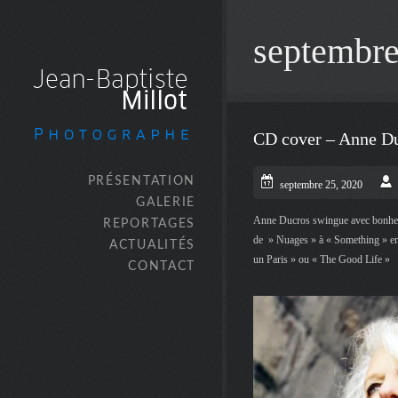
septembr
CD cover – Anne Du
PRÉSENTATION
septembre 25, 2020
GALERIE
Anne Ducros swingue avec bonheu
REPORTAGES
de » Nuages » à « Something » en
ACTUALITÉS
un Paris » ou « The Good Life »
CONTACT