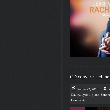
CD conver : Helen
février 22, 2018
Dautry
,
Lyrinx
,
piano
,
Sandr
Comments