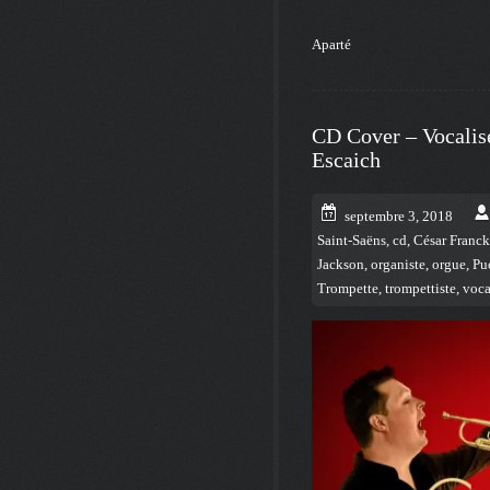
Aparté
CD Cover – Vocalis
Escaich
septembre 3, 2018
Saint-Saëns
,
cd
,
César Franck
Jackson
,
organiste
,
orgue
,
Pu
Trompette
,
trompettiste
,
voca