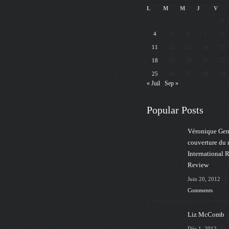
L
M
M
J
V
1
4
5
6
7
8
11
12
13
14
15
18
19
20
21
22
25
26
27
28
29
« Juil
Sep »
Popular Posts
Véronique Gens
couverture du
International 
Review
Juin 20, 2012
Comments
Liz McComb
Déc 1, 2012