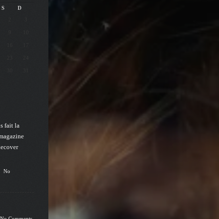
S
D
2
3
9
10
16
17
23
24
30
31
 fait la
 magazine
Recover
No
No Comments