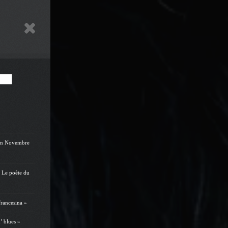
on Novembre
 Le poète du
rancesina »
’ blues »