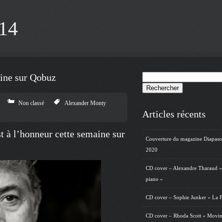
014
aine sur Qobuz
Rechercher :
Non classé
Alexander Monty
Articles récents
 à l’honneur cette semaine sur
Couverture du magazine Diapas
2020
CD cover – Alexandre Tharaud «
piano »
CD cover – Sophie Junker « La F
CD cover – Rhoda Scott « Movin