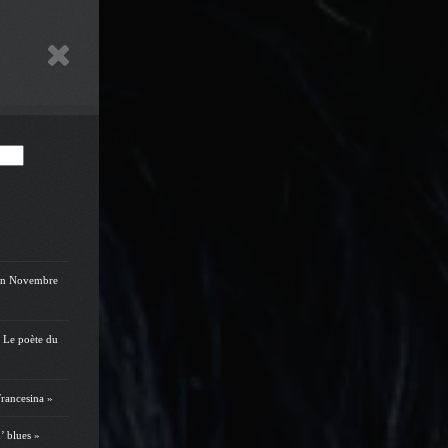
on Novembre
 Le poète du
rancesina »
’ blues »