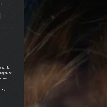
S
D
1
2
8
9
15
16
22
23
29
30
 fait la
 magazine
Recover
No