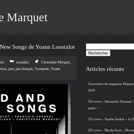
e Marquet
 New Songs de Yoann Loustalot
Rechercher :
min
actualites
Christophe Marquet
,
Articles récents
oleau
,
jazz
,
jazz français
,
Trompette
,
Yoann
Couverture du magazine Diapas
2020
CD cover – Alexandre Tharaud «
piano »
CD cover – Sophie Junker « La F
CD cover – Rhoda Scott « Movin