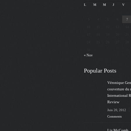
L
M
M
J
V
3
4
5
6
7
10
11
12
13
14
17
18
19
20
21
24
25
26
27
28
31
« Nov
Popular Posts
Véronique Gens
couverture du
International 
Review
Juin 20, 2012
Comments
Liz McComb