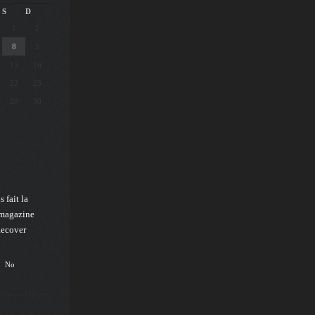
S
D
1
2
8
9
15
16
22
23
29
30
 fait la
 magazine
Recover
No