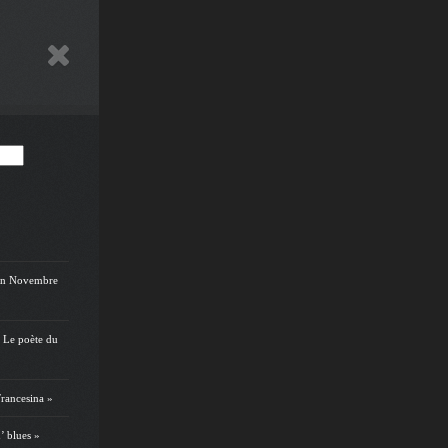
on Novembre
 Le poète du
rancesina »
’ blues »