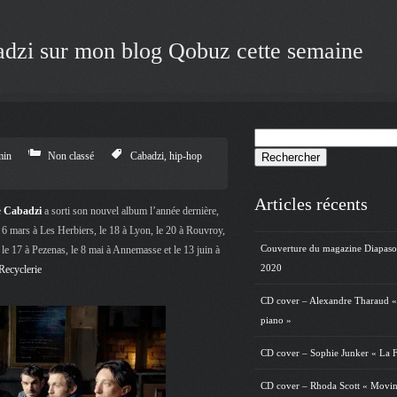
dzi sur mon blog Qobuz cette semaine
Rechercher :
min
Non classé
Cabadzi
,
hip-hop
Articles récents
e
Cabadzi
a sorti son nouvel album l’année dernière,
le 6 mars à Les Herbiers, le 18 à Lyon, le 20 à Rouvroy,
Couverture du magazine Diapas
, le 17 à Pezenas, le 8 mai à Annemasse et le 13 juin à
2020
Recyclerie
CD cover – Alexandre Tharaud «
piano »
CD cover – Sophie Junker « La F
CD cover – Rhoda Scott « Movin