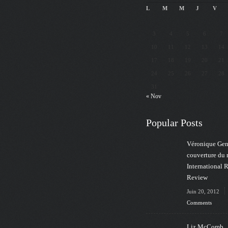
L
M
M
J
V
3
4
5
6
7
10
11
12
13
14
17
18
19
20
21
24
25
26
27
28
31
« Nov
Popular Posts
Véronique Gens
couverture du
International 
Review
Juin 20, 2012
Comments
Liz McComb