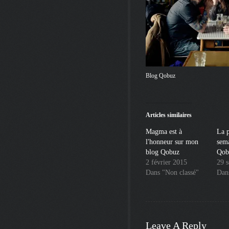
Blog Qobuz
Articles similaires
Magma est à
La p
l'honneur sur mon
sem
blog Qobuz
Qob
2 février 2015
29 
Dans "Non classé"
Dan
Leave A Reply