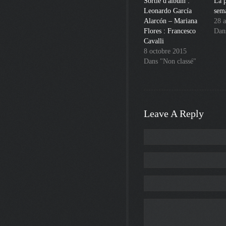
Sortie d'album :
La p
Leonardo García
sem
Alarcón – Mariana
28 a
Flores : Francesco
Dan
Cavalli
8 octobre 2015
Dans "Non classé"
Leave A Reply