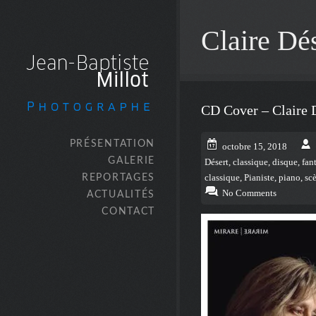
Claire Dé
CD Cover – Claire 
PRÉSENTATION
octobre 15, 2018
GALERIE
Désert
,
classique
,
disque
,
fan
REPORTAGES
classique
,
Pianiste
,
piano
,
scè
No Comments
ACTUALITÉS
CONTACT