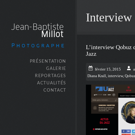
Interview
L’interview Qobuz d
Jazz
PRÉSENTATION
GALERIE
février 15, 2015
REPORTAGES
Diana Krall
,
interview
,
Qobu
ACTUALITÉS
CONTACT