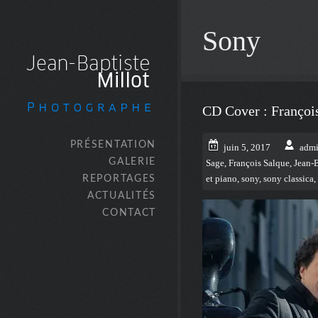
Sony
CD Cover : François
PRÉSENTATION
juin 5, 2017
adm
GALERIE
Sage
,
François Salque
,
Jean-B
REPORTAGES
et piano
,
sony
,
sony classica
,
ACTUALITÉS
CONTACT