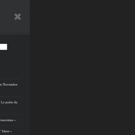
on Novembre
 Le poète du
rancesina »
’ blues »