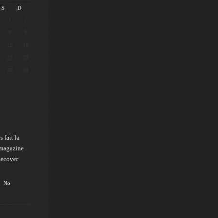
S
D
1
2
8
9
15
16
22
23
29
30
 fait la
 magazine
Recover
No