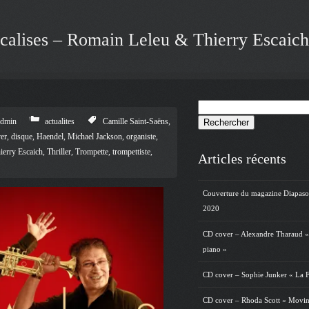
alises – Romain Leleu & Thierry Escaich
Rechercher :
admin
actualites
Camille Saint-Saëns
,
er
,
disque
,
Haendel
,
Michael Jackson
,
organiste
,
ierry Escaich
,
Thriller
,
Trompette
,
trompettiste
,
Articles récents
Couverture du magazine Diapas
2020
CD cover – Alexandre Tharaud «
piano »
CD cover – Sophie Junker « La F
CD cover – Rhoda Scott « Movin