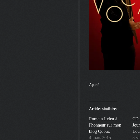
Aparté
Articles similaires
Romain Leleu à
CD 
l'honneur sur mon
Jour
blog Qobuz
Lou
4 mars 2015
3 s