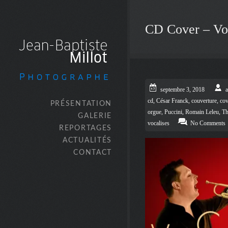
CD Cover – Voc
septembre 3, 2018
cd
,
César Franck
,
couverture
,
cov
PRÉSENTATION
orgue
,
Puccini
,
Romain Leleu
,
Th
GALERIE
vocalises
No Comments
REPORTAGES
ACTUALITÉS
CONTACT