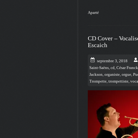
Aparté
CD Cover – Vocalis
Escaich
septembre 3, 2018
Saint-Saëns
,
cd
,
César Franck
Jackson
,
organiste
,
orgue
,
Pu
Trompette
,
trompettiste
,
voca