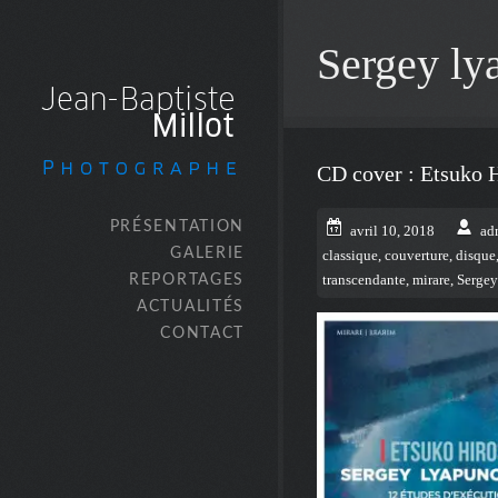
Sergey ly
CD cover : Etsuko 
PRÉSENTATION
avril 10, 2018
ad
GALERIE
classique
,
couverture
,
disque
REPORTAGES
transcendante
,
mirare
,
Sergey
ACTUALITÉS
CONTACT